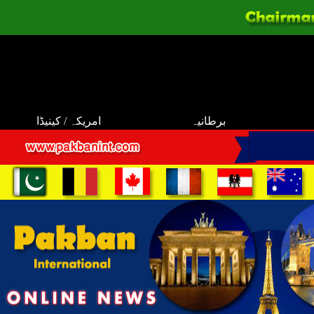
برطانیہ
امریکہ / کینیڈا