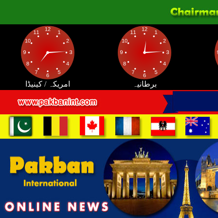
برطانیہ
امریکہ / کینیڈا