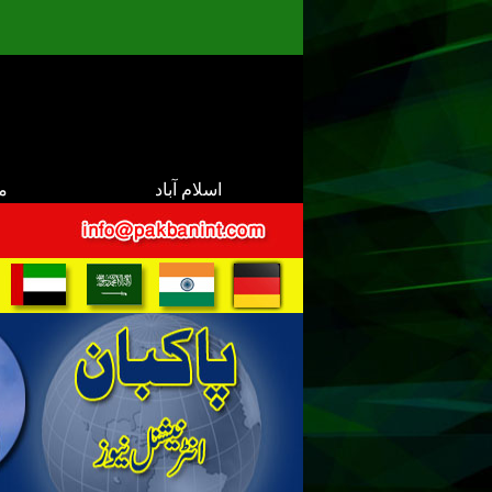
اسلام آباد
م