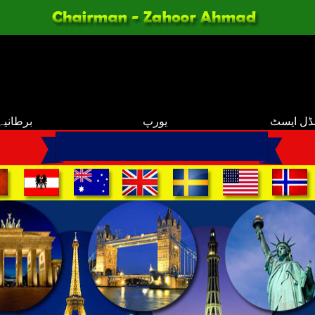
ڈل ایسٹ
یورپ
برطانیہ