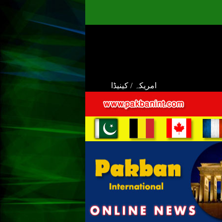
امریکہ / کینیڈا