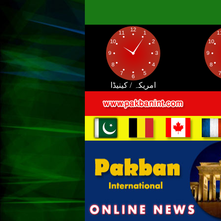
امریکہ / کینیڈا