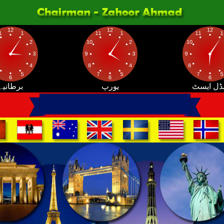
ڈل ایسٹ
یورپ
برطانیہ