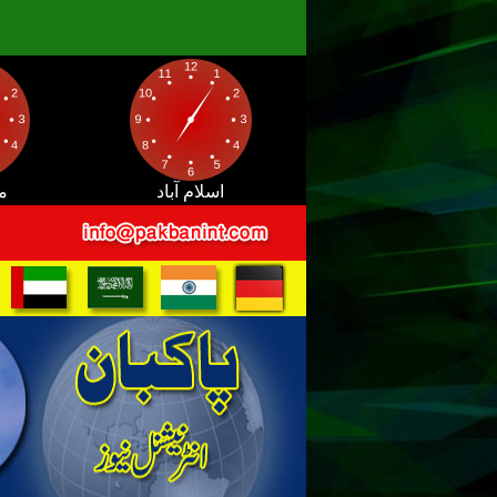
اسلام آباد
م