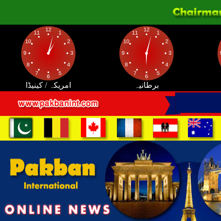
برطانیہ
امریکہ / کینیڈا