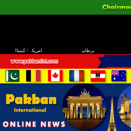
برطانیہ
امریکہ / کینیڈا