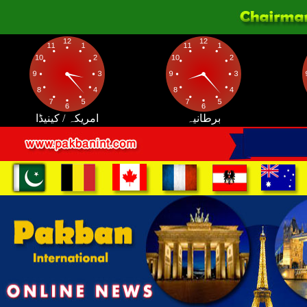
برطانیہ
امریکہ / کینیڈا