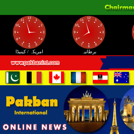
برطانیہ
امریکہ / کینیڈا