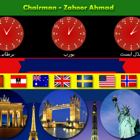
ڈل ایسٹ
یورپ
برطانیہ