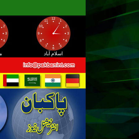
اسلام آباد
م