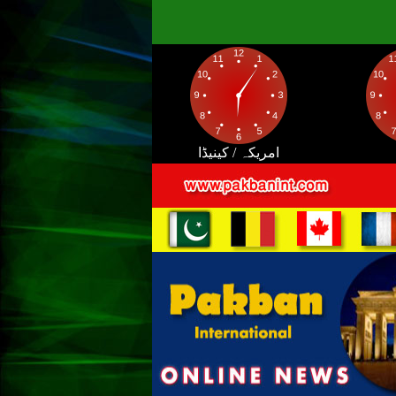
امریکہ / کینیڈا