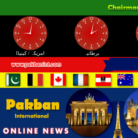
برطانیہ
امریکہ / کینیڈا