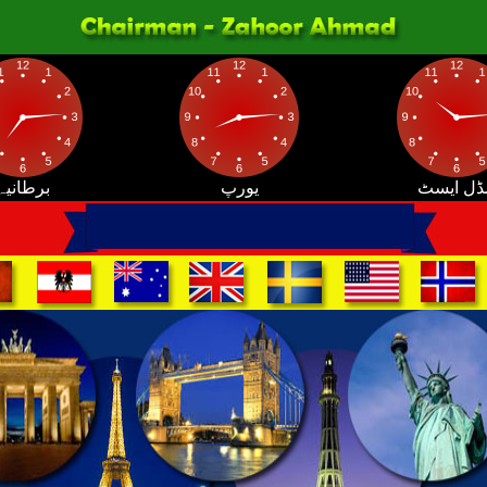
ڈل ایسٹ
یورپ
برطانیہ