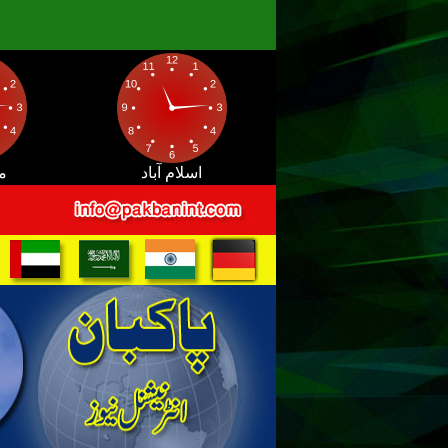
اسلام آباد
م