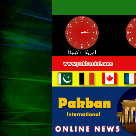
امریکہ / کینیڈا