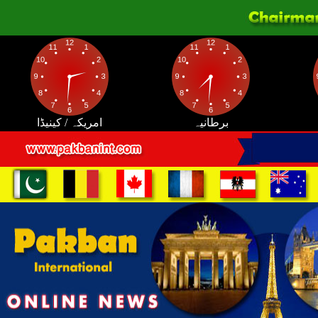
برطانیہ
امریکہ / کینیڈا