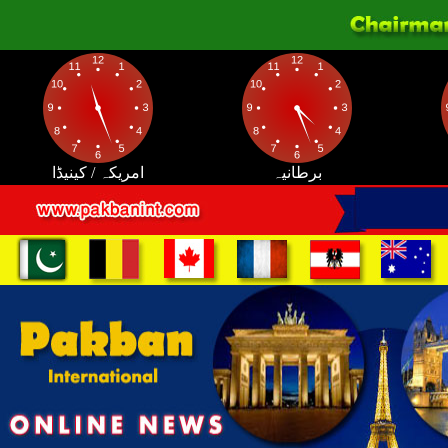
برطانیہ
امریکہ / کینیڈا