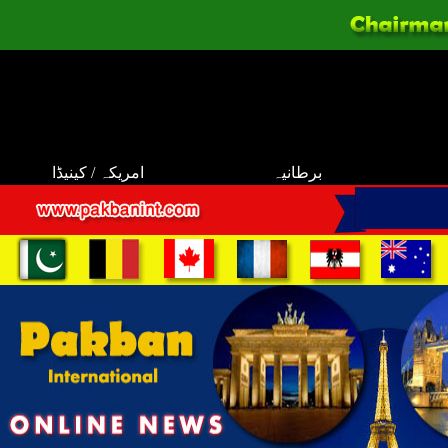
برطانیہ
امریکہ / کینیڈا