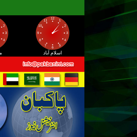
اسلام آباد
م