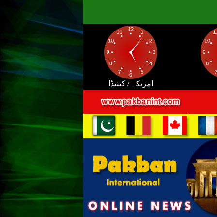
امریکہ / کینیڈا