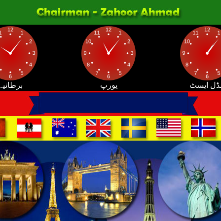
ڈل ایسٹ
یورپ
برطانیہ