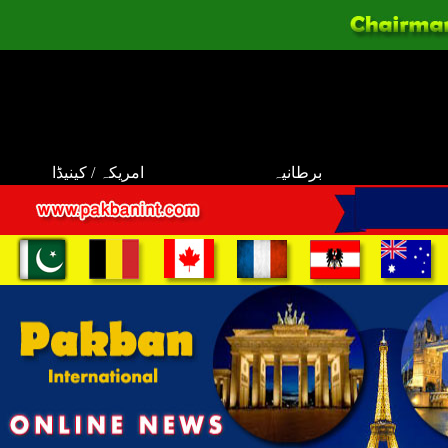
برطانیہ
امریکہ / کینیڈا