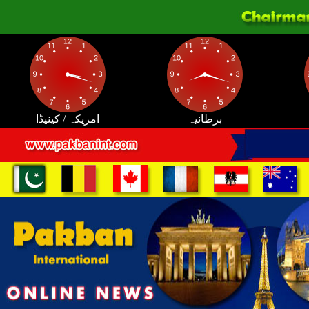
برطانیہ
امریکہ / کینیڈا