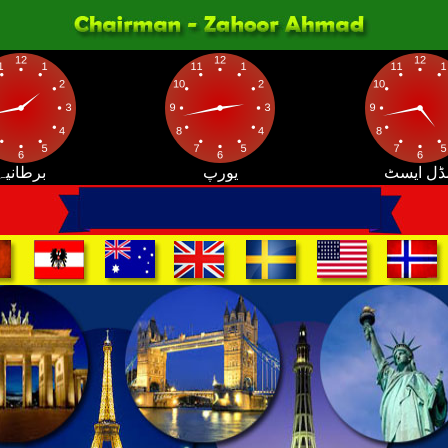
ڈل ایسٹ
یورپ
برطانیہ