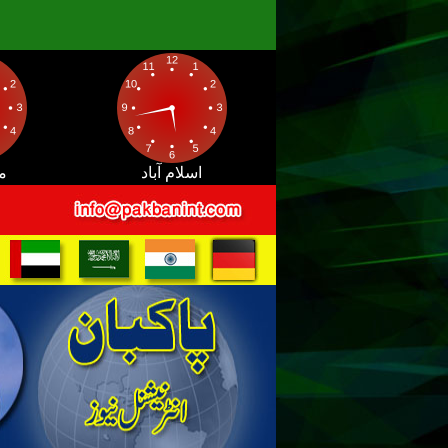
اسلام آباد
م