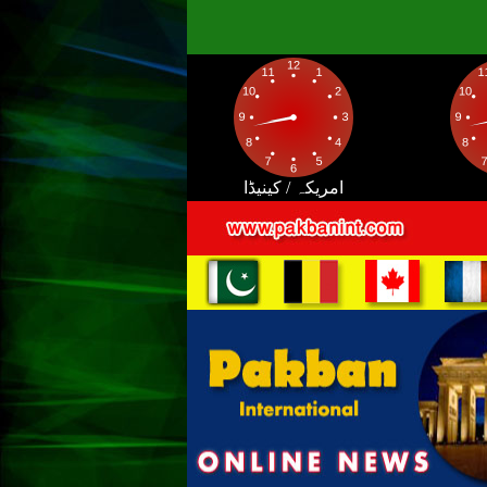
امریکہ / کینیڈا