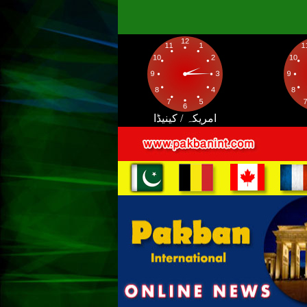
امریکہ / کینیڈا