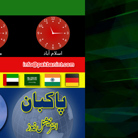
اسلام آباد
م