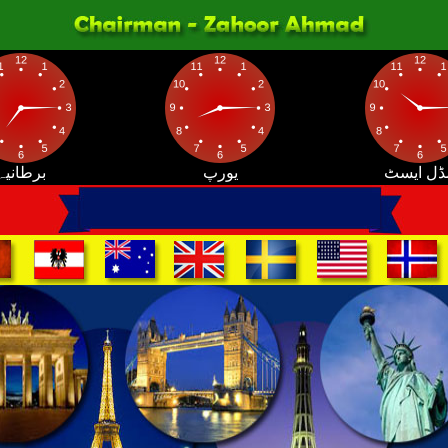
ڈل ایسٹ
یورپ
برطانیہ