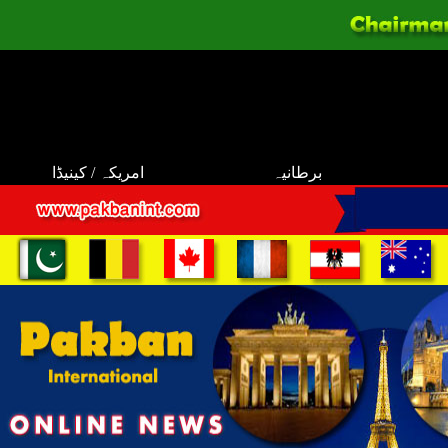
برطانیہ
امریکہ / کینیڈا