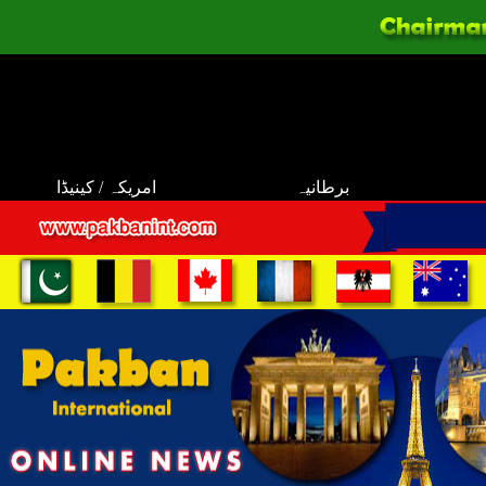
برطانیہ
امریکہ / کینیڈا