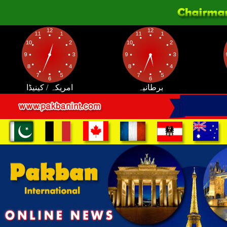
برطانیہ
امریکہ / کینیڈا