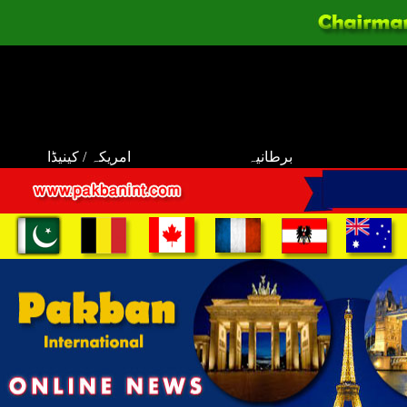
برطانیہ
امریکہ / کینیڈا