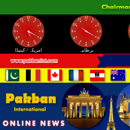
برطانیہ
امریکہ / کینیڈا