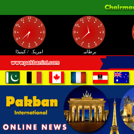
برطانیہ
امریکہ / کینیڈا