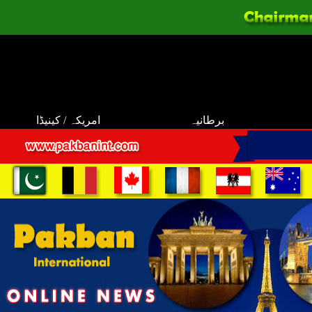
برطانیہ
امریکہ / کینیڈا