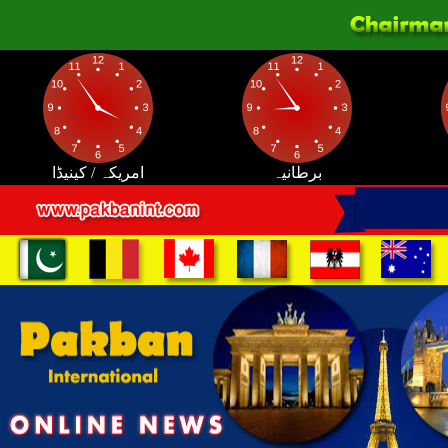
برطانیہ
امریکہ / کینیڈا