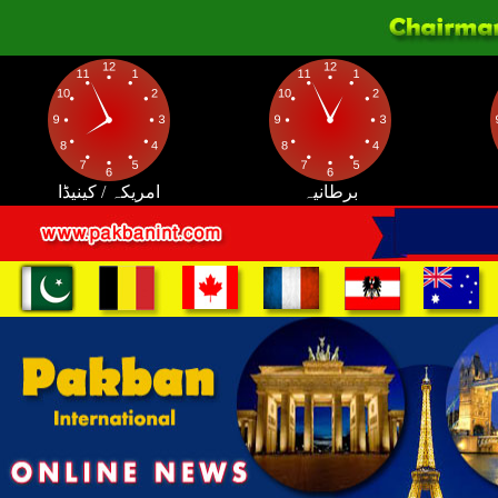
برطانیہ
امریکہ / کینیڈا