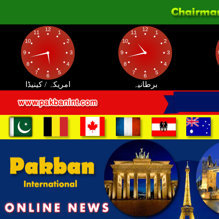
برطانیہ
امریکہ / کینیڈا