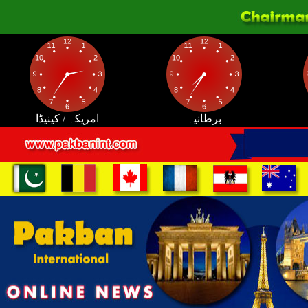
برطانیہ
امریکہ / کینیڈا