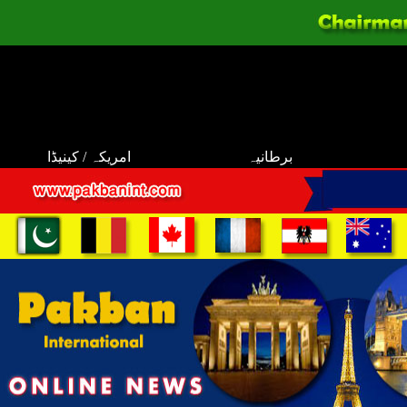
برطانیہ
امریکہ / کینیڈا