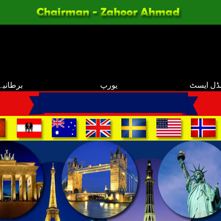
ڈل ایسٹ
یورپ
برطانیہ