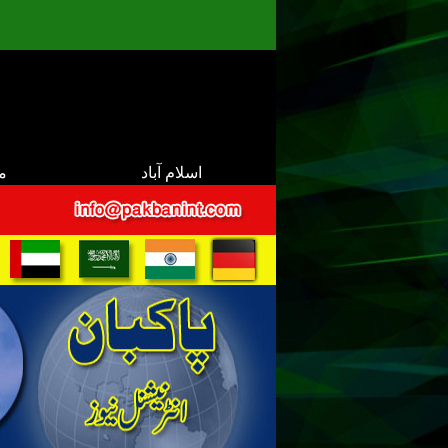
اسلام آباد
م