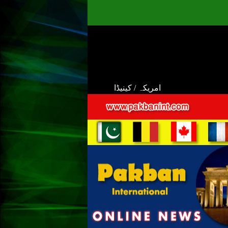
امریکہ / کینیڈا