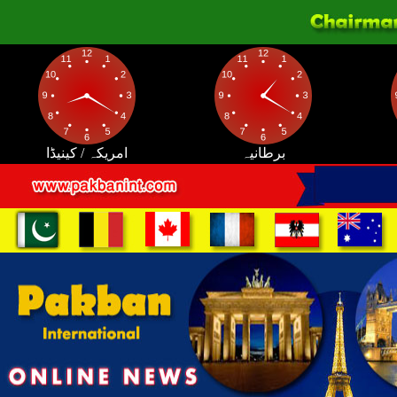
برطانیہ
امریکہ / کینیڈا