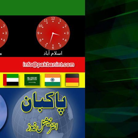
اسلام آباد
م