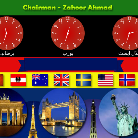
ڈل ایسٹ
یورپ
برطانیہ