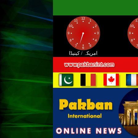
امریکہ / کینیڈا