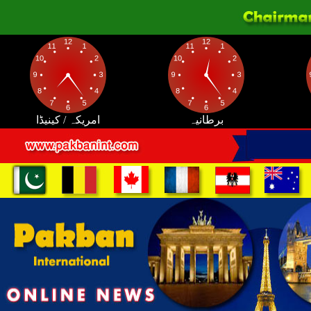
برطانیہ
امریکہ / کینیڈا