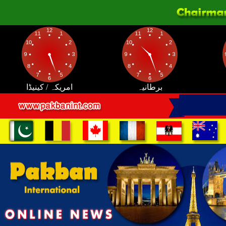
برطانیہ
امریکہ / کینیڈا