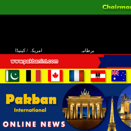
برطانیہ
امریکہ / کینیڈا