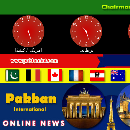
برطانیہ
امریکہ / کینیڈا