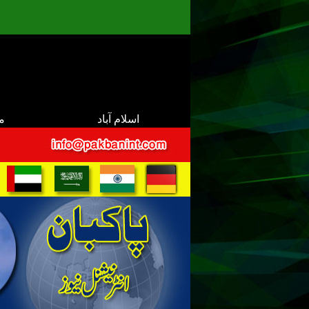
اسلام آباد
م