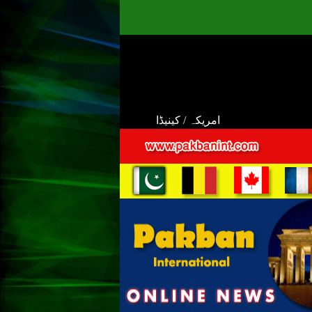
امریکہ / کینیڈا