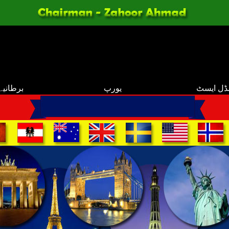
ڈل ایسٹ
یورپ
برطانیہ