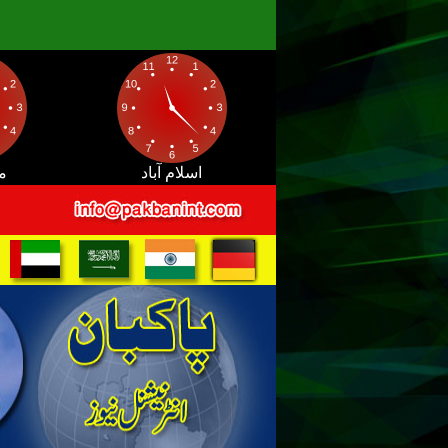
اسلام آباد
م