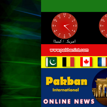
امریکہ / کینیڈا