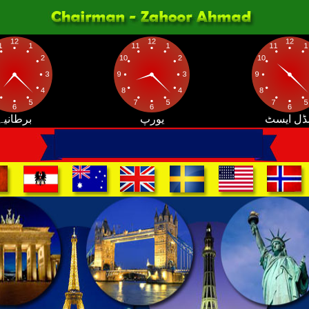
ڈل ایسٹ
یورپ
برطانیہ