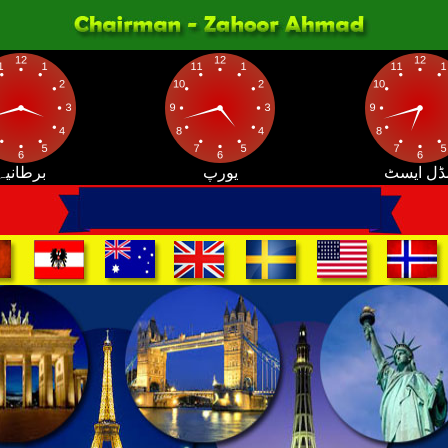
ڈل ایسٹ
یورپ
برطانیہ