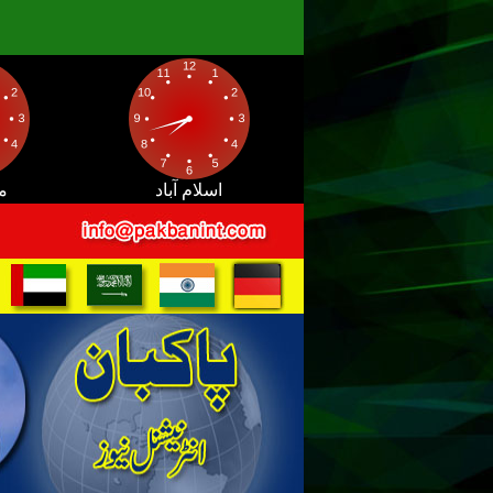
اسلام آباد
م