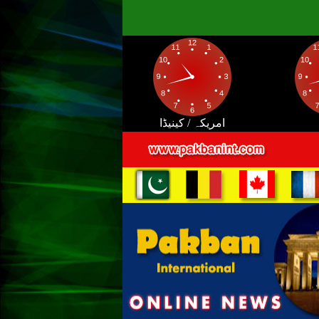
امریکہ / کینیڈا