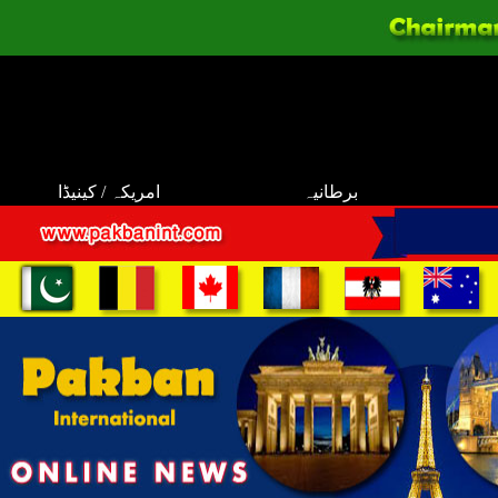
برطانیہ
امریکہ / کینیڈا