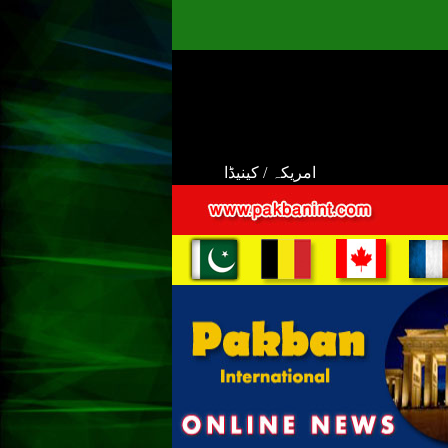
امریکہ / کینیڈا