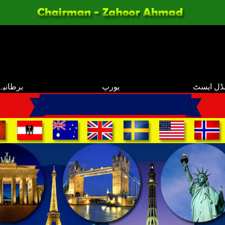
ڈل ایسٹ
یورپ
برطانیہ