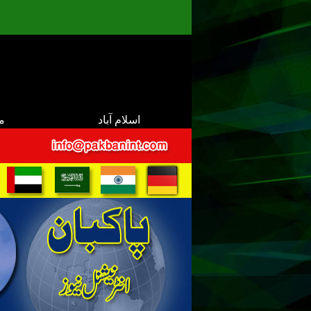
اسلام آباد
م