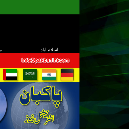
اسلام آباد
م