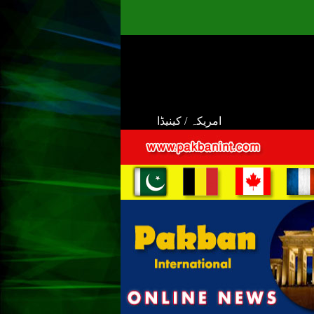
امریکہ / کینیڈا