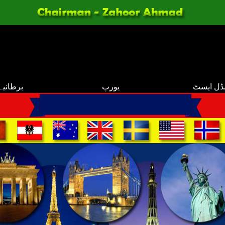
ڈل ایسٹ
یورپ
برطانیہ