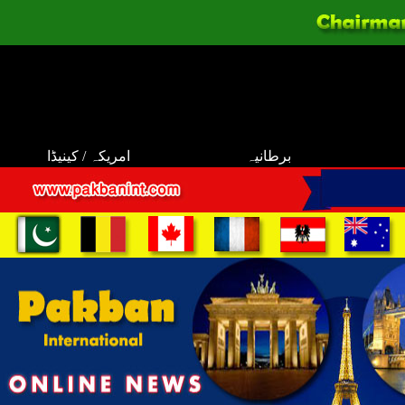
برطانیہ
امریکہ / کینیڈا