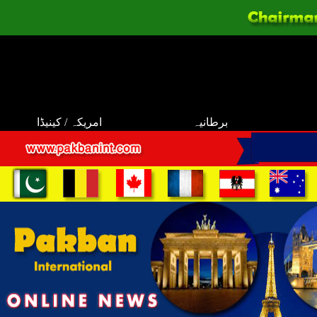
برطانیہ
امریکہ / کینیڈا