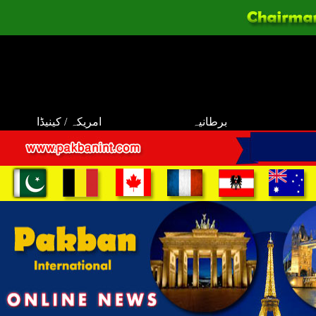
برطانیہ
امریکہ / کینیڈا