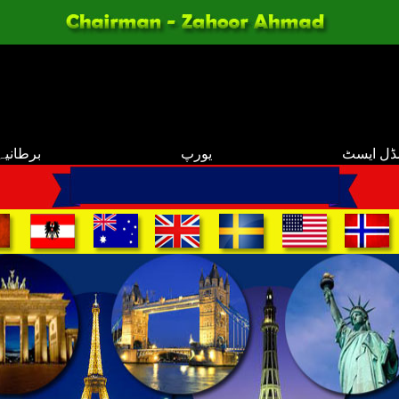
ڈل ایسٹ
یورپ
برطانیہ