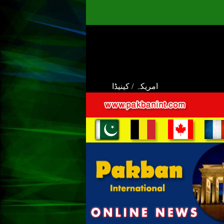
امریکہ / کینیڈا