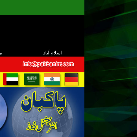
اسلام آباد
م