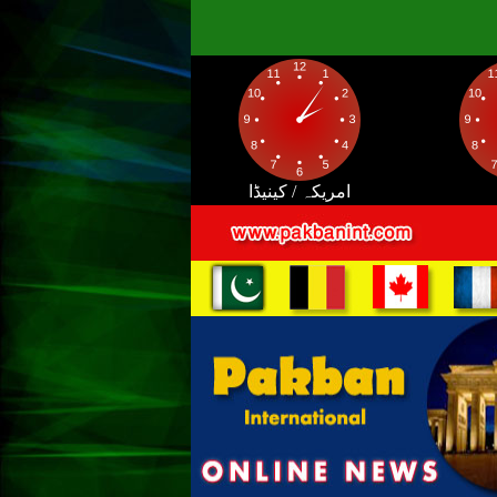
امریکہ / کینیڈا