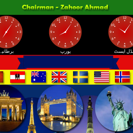
ڈل ایسٹ
یورپ
برطانیہ