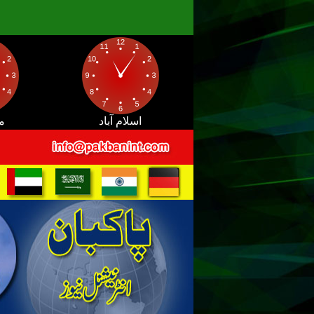
اسلام آباد
م