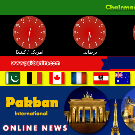
برطانیہ
امریکہ / کینیڈا